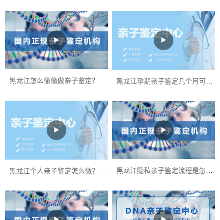
茂名市亲子鉴定怎么做？
问
▶
▶
湛江市孕期胎儿亲子鉴定中心在哪里？
问
湛江市做一次亲子鉴定费用是多少？
问
黑龙江怎么偷偷做亲子鉴定？
黑龙江孕期亲子鉴定几个月可以做？
湛江市哪家医院可以做孕期胎儿亲子鉴定？
问
▶
▶
湛江市哪里可以做个人隐私亲子鉴定？
问
湛江市怀孕一个月怎么鉴定孩子父亲是谁？
问
黑龙江隐私亲子鉴定流程是怎样的？
黑龙江个人亲子鉴定怎么做？指甲样本怎么采集？
▶
▶