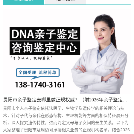
贵阳市亲子鉴定去哪里做正规权威？（附2026年亲子鉴定流程详细说明）
贵阳市个人亲子鉴定依托法医学、生物学及遗传学的相关理论与技
术，针对子代与亲代在形态结构、生理机能等方面的相似特征展开分
析，深入探究遗传特性，进而判定父母与子女间的亲生关系。以下为
大家整理了贵阳市及周边可承接相关业务的正规机构名单，结合2026