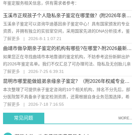
年鉴定服务相关信息，供有需求者参考：
玉溪市正规孩子个人隐私亲子鉴定在哪里做？(附2026年亲子鉴定地址)
茂名市司法亲子鉴定要多少钱？
问
玉溪亲子鉴定可以咨询华迪基因亲子鉴定中心！具有国家颁发的专业
资质，并拥有独立的实验室空间，采用国家先进的DNA分析技术，鉴
定正确率高达100%...
了解更多
|
2026-8-1 1:07:21
茂名市哪里可以做孕期亲子鉴定？
问
曲靖市做孕期亲子鉴定的机构有哪些?在哪里?-附2026最新收费一览
如果您正在寻找曲靖市本地靠谱的鉴定机构，不妨参考这份新鲜出炉
茂名市胎儿亲子鉴定哪里能做？
问
的2026年鉴定名单。我们不仅汇总了可办理司法、隐私及无创胎儿亲
子鉴定的机构名单，还为您解析了不同鉴定类型的适用场景与注意事
了解更多
|
2026-7-25 6:39:31
茂名市亲子鉴定哪里做是正规的呢？
项。...
问
昆明市哪里能做姐弟亲缘亲子鉴定？（附2026年权威专业亲子鉴定办理攻略）
本次整理了可提供亲子鉴定咨询的10个相关机构，排名不分先后，部
茂名市亲子鉴定怎么做？
分医院暂不具备亲子鉴定检测资质，还需根据自身业务范围选择，希
问
望能为有需求的朋友提供参考。...
了解更多
|
2026-7-18 7:16:55
湛江市孕期胎儿亲子鉴定中心在哪里？
问
常见问题
MORE...
湛江市做一次亲子鉴定费用是多少？
问