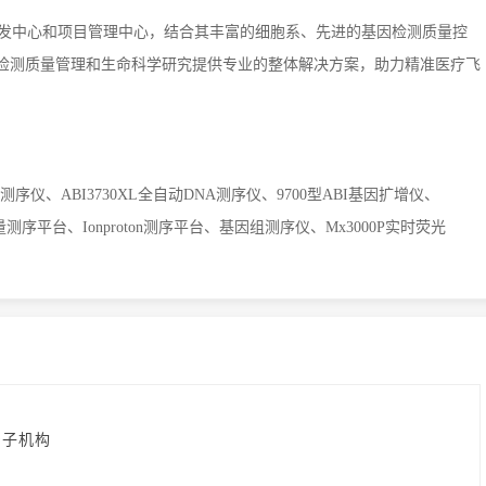
发中心和项目管理中心，结合其丰富的细胞系、先进的基因检测质量控
检测质量管理和生命科学研究提供专业的整体解决方案，助力精准医疗飞
t基因测序仪、ABI3730XL全自动DNA测序仪、9700型ABI基因扩增仪、
000高通量测序平台、Ionproton测序平台、基因组测序仪、Mx3000P实时荧光
亲子机构