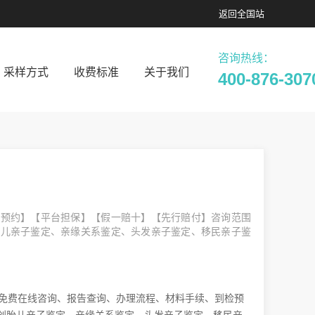
返回
全国站
咨询热线：
采样方式
收费标准
关于我们
400-876-307
营预约】【平台担保】【假一赔十】【先行赔付】咨询范围
胎儿亲子鉴定、亲缘关系鉴定、头发亲子鉴定、移民亲子鉴
供免费在线咨询、报告查询、办理流程、材料手续、到检预