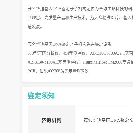
茂名华迪基因
DNA鉴定亲子机构
定位为全球生命科技的研
制理念、高质量产品和生产技术，为大众精准医疗、基因
速发展。
茂名华迪基因
DNA鉴定亲子机构
先进鉴定设备
310型基因分析仪、454型测序仪、ABI3100/3100Avan
ABI3130/3130XL基因测序仪、IlluminaHiSeqTM2
PCR、伯乐iQ2268荧光定量PCR仪
鉴定须知
咨询机构
茂名华迪基因DNA鉴定