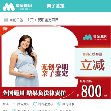
亲子鉴定
当前位置：
主页
>
昆明鉴定项目
承诺
报告真实
排除必复核
结论精准