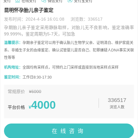
支付
在线支付
微信支付
支付宝支付
昆明怀孕胎儿亲子鉴定
发布时间：2024-4-16 16:01:08
浏览数：336517
孕期胎儿亲子鉴定采用静脉取样，对胎儿无不良影响，鉴定准确率
99.999%，鉴定周期为5-7天，可加急
温馨提示：
孕期亲子鉴定可以用于确认胎儿生物学父亲、证明清白、维护家庭关
系、非婚生子女的血缘鉴定、确认试管婴儿是否自己、犯罪嫌疑人DNA事实关联
性等等
机构地址：
全国均有采样点，可预约上门采样或直接到当地采样点采样
鉴定时间：
工作日8:30-17:30
常规原价
¥6000
336517
4000
平台价格
¥
浏览人数
在线咨询