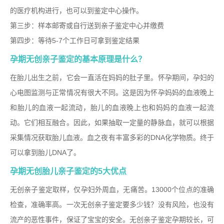
的医疗机构进行，也可以到鉴定中心操作。
第三步：样本邮寄或自行送到亲子鉴定中心并缴费
第四步：等待
5-7
个工作日可拿到鉴定结果
孕期无创亲子鉴定的基本原理是什么？
在胎儿出生之前，它会一直活在妈妈的肚子里。怀孕期间，孕妇的
心电图监测与正常情况有很大不同。这是因为怀孕妈妈的血液晚上
和胎儿的血液一起流动，胎儿的血液晚上也和妈妈的血液一起流
动。它们相互融合。因此，如果抽取一定量的静脉血，就可以根据
采集情况获取胎儿血液。血之夜有丰富多彩的
DNA
化学物质。终于
可以拿到胎儿
DNA
了。
孕期无创胎儿亲子鉴定的
5大优点
无创亲子鉴定取样，仅孕妇外周血，无痛苦。
13000
个位点的准确
检查，准确率高。一次无创亲子鉴定要多少钱？没有风险，也没有
流产的恶性事件，保证了宝宝的安全。无创亲子鉴定孕期较长，可