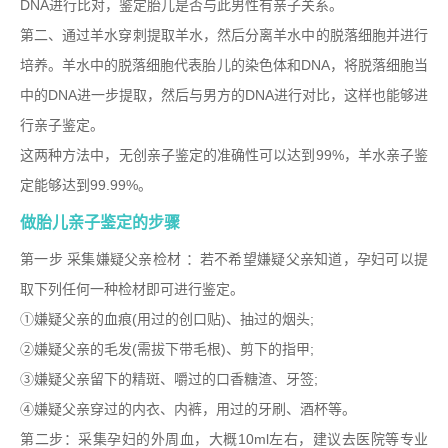
DNA
进行比对，鉴定胎儿是否与此男性有亲子关系。
第二、通过羊水穿刺提取羊水，然后分离羊水中的脱落细胞并进行
培养。羊水中的脱落细胞代表胎儿的染色体和
DNA
，将脱落细胞当
中的
DNA
进一步提取，然后与男方的
DNA
进行对比，这样也能够进
行亲子鉴定。
这两种方法中，无创亲子鉴定的准确性可以达到
99%
，羊水亲子鉴
定能够达到
99.99%
。
做胎儿亲子鉴定的步骤
第一步
采集嫌疑父亲检材
：若不希望嫌疑父亲知道，孕妇可以提
取下列任何一种检材即可进行鉴定。
①
嫌疑父亲的血痕
(
用过的创口贴
)
、抽过的烟头
;
②
嫌疑父亲的毛发
(
需拔下带毛根
)
、剪下的指甲
;
③
嫌疑父亲留下的精斑、嚼过的口香糖渣、牙签
;
④
嫌疑父亲穿过的内衣、内裤，用过的牙刷、酒杯等。
第二步：采集孕妇的外周血，大概
10ml
左右，建议去医院等专业