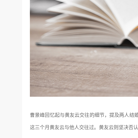
曹景峰回忆起与黄友云交往的细节，提及两人结
这三个月黄友云与他人交往过。黄友云则坚决否