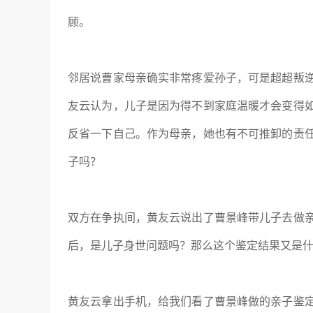
顾。
邻居说曹家母亲确实非常疼爱孙子，可是超超叛
友云认为，儿子是因为得不到家庭温暖才会变得
反省一下自己。作为母亲，她也有不可推卸的责
子吗？
双方在争执间，黄友云说出了曹景峰带儿子去做
后，是儿子身世问题吗？那么这个鉴定结果又是
黄友云拿出手机，给我们看了曹景峰做的亲子鉴