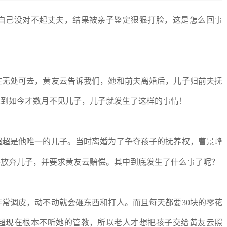
自己没对不起丈夫，结果被亲子鉴定狠狠打脸，这是怎么回事
在无处可去，黄友云告诉我们，她和前夫离婚后，儿子归前夫抚
想到如今才数月不见儿子，儿子就发生了这样的事情！
超超是他唯一的儿子。当时离婚为了争夺孩子的抚养权，曹景峰
要放弃儿子，并要求黄友云赔偿。其中到底发生了什么事了呢？
非常调皮，动不动就会砸东西和打人。而且每天都要30块的零花
超现在根本不听她的管教，所以老人才想把孩子交给黄友云照