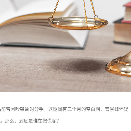
婚前曾因吵架暂时分手。这期间有三个月的空白期，曹景峰怀疑
认。那么，到底是谁在撒谎呢？