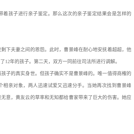
带着孩子进行亲子鉴定。那么这次的亲子鉴定结果会是怎样的
只剩下夫妻之间的恩怨。此时，曹景峰在耐心地安抚着超超，他
了12年的孩子。第二天，双方一同前往司法所进行调解。
道孩子的真实身世。但孩子确实不是曹景峰的。唯一值得商榷的
个相亲对象，两人迅速试爱又迅速分手。当她再次找到曹景峰
是无意，黄友云的草率和无知都给曹家带来了巨大的伤害。她应