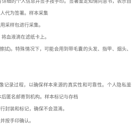
写详细的个人信息并签字按手印。签署鉴定知情同意书，表示自
护人代为签署。样本采集
专用采样包进行采集。
，将血液滴在滤纸卡上。
壁擦拭)。特殊情况下，可能会用到带毛囊的头发、指甲、烟头、
录像记录过程，以确保样本来源的真实性和可靠性。个人隐私鉴
本后匿名邮寄到机构。样本标记与存档
进行封装和标记，确保不会混淆。
字并按手印确认。