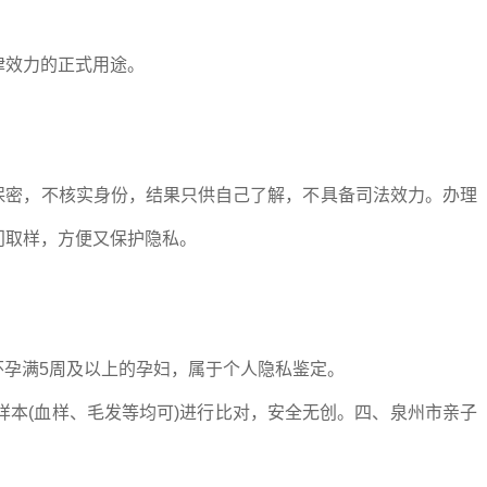
律效力的正式用途。
程保密，不核实身份，结果只供自己了解，不具备司法效力。办理
门取样，方便又保护隐私。
:怀孕满5周及以上的孕妇，属于个人隐私鉴定。
方样本(血样、毛发等均可)进行比对，安全无创。四、泉州市亲子